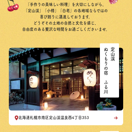
「手作りの美味しい料理」を大切にしながら、
「定山渓」「小樽」「白老」の各地域ならではの
喜び創りに邁進しております。
どうぞその土地の自然と文化を感じ、
自由度のある贅沢な時間をお過ごしくださいませ。
ぬくもりの宿 ふる川
定山渓
北海道札幌市南区定山渓温泉西4丁目353