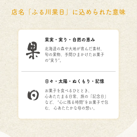
店名「ふる川果日」に込められた意味
果実・実り・自然の恵み
北海道の森や大地が育んだ素材、
旬の果物、手間ひまかけた
お菓子
の“実り”。
日々・太陽・ぬくもり・記憶
お菓子を食べるひととき、
心あたたまる日常、旅の「記念日」
など、
“心に残る時間”をお菓子で包
む、
心あたたかな母の想い。