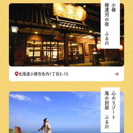
樽運河の宿 ふる川
小樽
北海道小樽市色内1丁目2-15
海の別邸 ふる川
心のリゾート